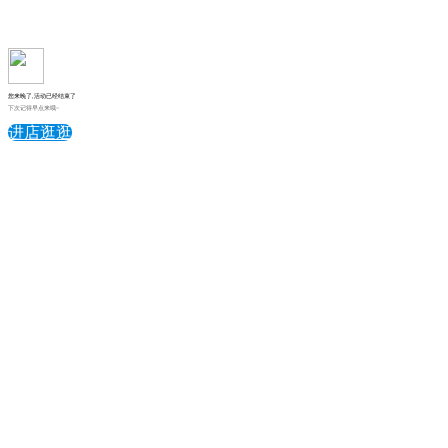
您来晚了,活动已经结束了
下次记得早点来哦~
进店逛逛